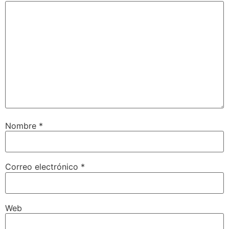
Nombre
*
Correo electrónico
*
Web