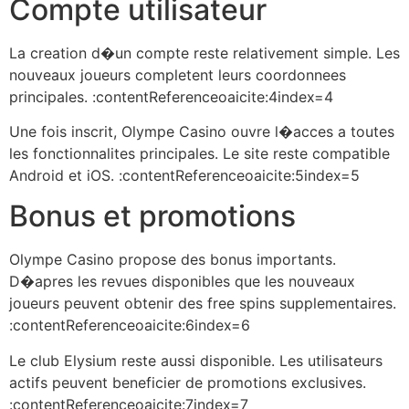
Compte utilisateur
La creation d�un compte reste relativement simple. Les
nouveaux joueurs completent leurs coordonnees
principales. :contentReferenceoaicite:4index=4
Une fois inscrit, Olympe Casino ouvre l�acces a toutes
les fonctionnalites principales. Le site reste compatible
Android et iOS. :contentReferenceoaicite:5index=5
Bonus et promotions
Olympe Casino propose des bonus importants.
D�apres les revues disponibles que les nouveaux
joueurs peuvent obtenir des free spins supplementaires.
:contentReferenceoaicite:6index=6
Le club Elysium reste aussi disponible. Les utilisateurs
actifs peuvent beneficier de promotions exclusives.
:contentReferenceoaicite:7index=7