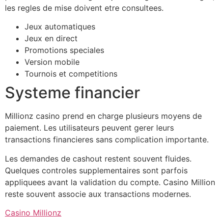
les regles de mise doivent etre consultees.
Jeux automatiques
Jeux en direct
Promotions speciales
Version mobile
Tournois et competitions
Systeme financier
Millionz casino prend en charge plusieurs moyens de
paiement. Les utilisateurs peuvent gerer leurs
transactions financieres sans complication importante.
Les demandes de cashout restent souvent fluides.
Quelques controles supplementaires sont parfois
appliquees avant la validation du compte. Casino Million
reste souvent associe aux transactions modernes.
Casino Millionz