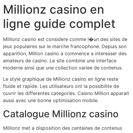
Millionz casino en
ligne guide complet
Millionz casino est considere comme l�un des sites de
jeux populaires sur le marche francophone. Depuis son
apparition, Million casino a commence a interesser des
amateurs de casino. Le site combine une interface
moderne ainsi que une collection variee de contenus.
Le style graphique de Millionz casino en ligne reste
fluide et rapide. Les utilisateurs ont la possibilite de
ouvrir les differentes categories. Casino Million apparait
aussi avec une bonne optimisation mobile.
Catalogue Millionz casino
Millionz met a disposition des centaines de contenus