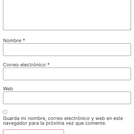
Nombre
*
Correo electrónico
*
Web
Guarda mi nombre, correo electrónico y web en este
navegador para la próxima vez que comente.