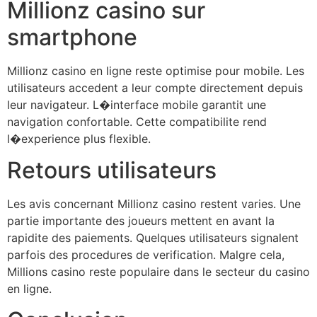
Millionz casino sur
smartphone
Millionz casino en ligne reste optimise pour mobile. Les
utilisateurs accedent a leur compte directement depuis
leur navigateur. L�interface mobile garantit une
navigation confortable. Cette compatibilite rend
l�experience plus flexible.
Retours utilisateurs
Les avis concernant Millionz casino restent varies. Une
partie importante des joueurs mettent en avant la
rapidite des paiements. Quelques utilisateurs signalent
parfois des procedures de verification. Malgre cela,
Millions casino reste populaire dans le secteur du casino
en ligne.