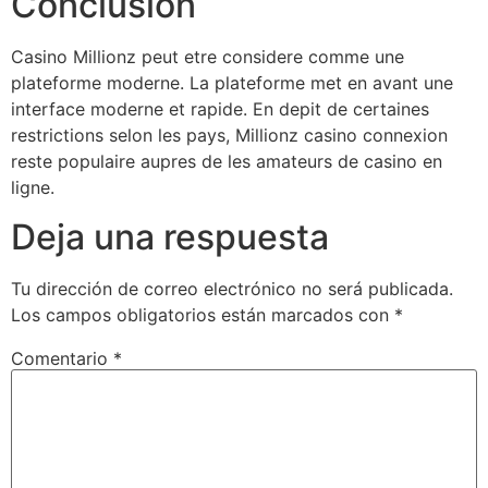
Conclusion
Casino Millionz peut etre considere comme une
plateforme moderne. La plateforme met en avant une
interface moderne et rapide. En depit de certaines
restrictions selon les pays, Millionz casino connexion
reste populaire aupres de les amateurs de casino en
ligne.
Deja una respuesta
Tu dirección de correo electrónico no será publicada.
Los campos obligatorios están marcados con
*
Comentario
*