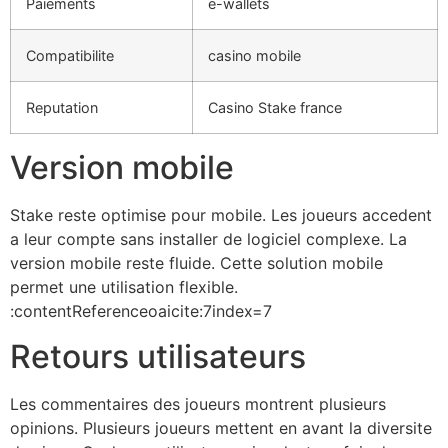
Paiements
e-wallets
Compatibilite
casino mobile
Reputation
Casino Stake france
Version mobile
Stake reste optimise pour mobile. Les joueurs accedent
a leur compte sans installer de logiciel complexe. La
version mobile reste fluide. Cette solution mobile
permet une utilisation flexible.
:contentReferenceoaicite:7index=7
Retours utilisateurs
Les commentaires des joueurs montrent plusieurs
opinions. Plusieurs joueurs mettent en avant la diversite