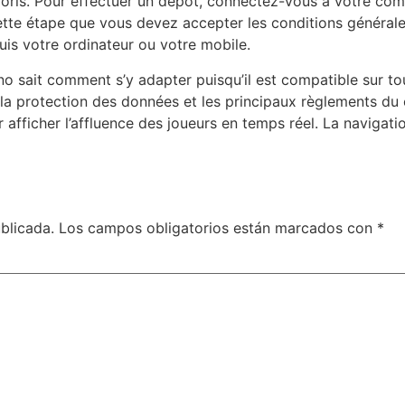
voris. Pour effectuer un dépôt, connectez-vous à votre com
tte étape que vous devez accepter les conditions générales 
uis votre ordinateur ou votre mobile.
no sait comment s’y adapter puisqu’il est compatible sur to
nt la protection des données et les principaux règlements du
 afficher l’affluence des joueurs en temps réel. La navigatio
blicada.
Los campos obligatorios están marcados con
*