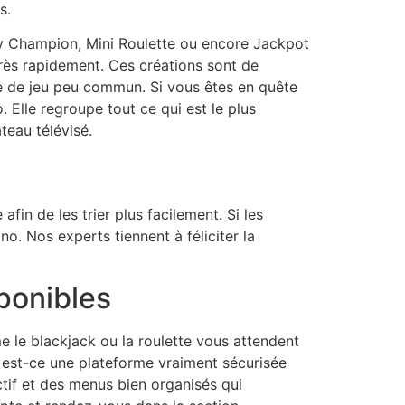
s.
alty Champion, Mini Roulette ou encore Jackpot
très rapidement. Ces créations sont de
ipe de jeu peu commun. Si vous êtes en quête
. Elle regroupe tout ce qui est le plus
teau télévisé.
in de les trier plus facilement. Si les
o. Nos experts tiennent à féliciter la
ponibles
e le blackjack ou la roulette vous attendent
ais est-ce une plateforme vraiment sécurisée
actif et des menus bien organisés qui