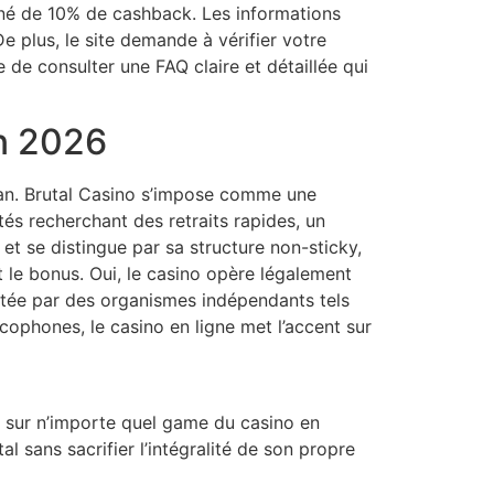
gné de 10% de cashback. Les informations
e plus, le site demande à vérifier votre
e de consulter une FAQ claire et détaillée qui
En 2026
écran. Brutal Casino s’impose comme une
és recherchant des retraits rapides, un
et se distingue par sa structure non-sticky,
t le bonus. Oui, le casino opère légalement
ditée par des organismes indépendants tels
ophones, le casino en ligne met l’accent sur
er sur n’importe quel game du casino en
 sans sacrifier l’intégralité de son propre