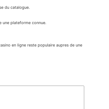
se du catalogue.
ure une plateforme connue.
casino en ligne reste populaire aupres de une