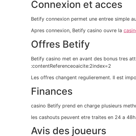
Connexion et acces
Betify connexion permet une entree simple au 
Apres connexion, Betify casino ouvre la
casin
Offres Betify
Betify casino met en avant des bonus tres attr
:contentReferenceoaicite:2index=2
Les offres changent regulierement. Il est impo
Finances
casino Betify prend en charge plusieurs metho
les cashouts peuvent etre traites en 24 a 48h.
Avis des joueurs