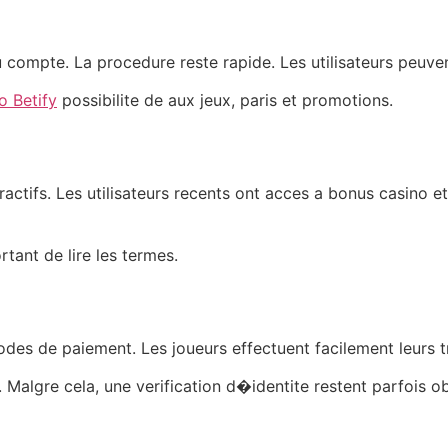
compte. La procedure reste rapide. Les utilisateurs peuven
o Betify
possibilite de aux jeux, paris et promotions.
actifs. Les utilisateurs recents ont acces a bonus casino et 
rtant de lire les termes.
des de paiement. Les joueurs effectuent facilement leurs t
 Malgre cela, une verification d�identite restent parfois ob