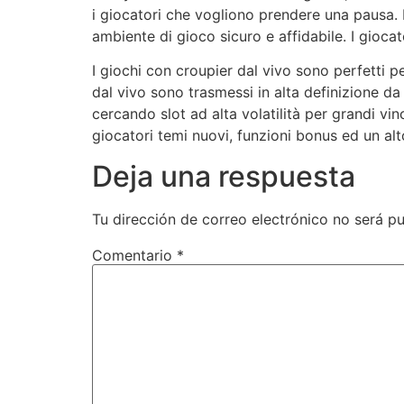
i giocatori che vogliono prendere una pausa. L
ambiente di gioco sicuro e affidabile. I gioc
I giochi con croupier dal vivo sono perfetti p
dal vivo sono trasmessi in alta definizione da 
cercando slot ad alta volatilità per grandi vinc
giocatori temi nuovi, funzioni bonus ed un alto
Deja una respuesta
Tu dirección de correo electrónico no será pu
Comentario
*