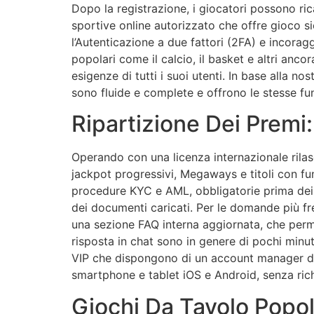
Dopo la registrazione, i giocatori possono ri
sportive online autorizzato che offre gioco si
l’Autenticazione a due fattori (2FA) e incorag
popolari come il calcio, il basket e altri anc
esigenze di tutti i suoi utenti. In base alla n
sono fluide e complete e offrono le stesse fun
Ripartizione Dei Premi:
Operando con una licenza internazionale rila
jackpot progressivi, Megaways e titoli con fu
procedure KYC e AML, obbligatorie prima dei 
dei documenti caricati. Per le domande più fr
una sezione FAQ interna aggiornata, che perme
risposta in chat sono in genere di pochi minuti
VIP che dispongono di un account manager ded
smartphone e tablet iOS e Android, senza ric
Giochi Da Tavolo Popol