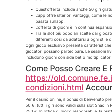
Quest’offerta include anche 50 giri gratui
L’app offre ulteriori vantaggi, come le 
basata sull’app.
L’offerta di giochi è in continua espansi
Tra le slot più popolari scelte dai giocat
differenti così da adattarsi a ogni stile di
Ogni gioco esclusivo presenta caratteristiche sp
giocatori possano partecipare. Le sessioni liv
includono giochi con side bet o moltiplicatori
Come Posso Creare E 
https://old.comune.fe.
condizioni.html
Accoun
Per il casinò online, il bonus di benvenuto 
50 €; tutti i giri sono validi sulla slot Shao
250 €. In ottica di gioco responsabile, la pia