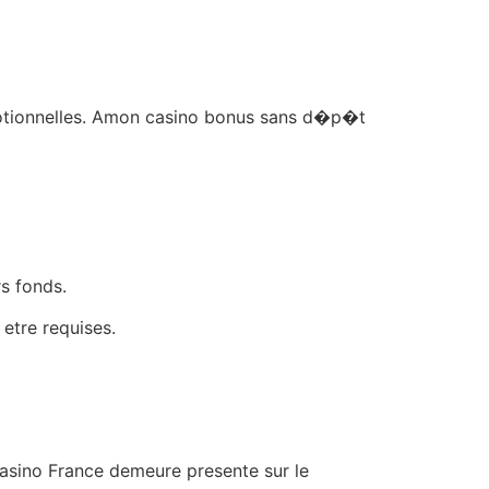
motionnelles. Amon casino bonus sans d�p�t
s fonds.
etre requises.
asino France demeure presente sur le