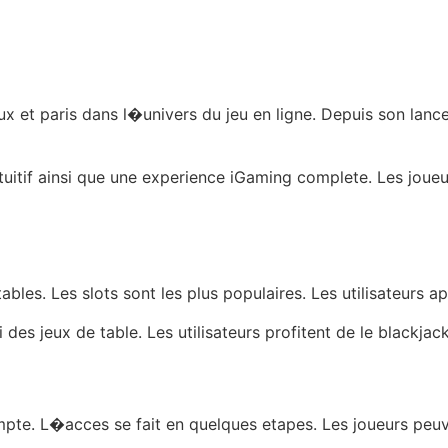
ux et paris dans l�univers du jeu en ligne. Depuis son lan
tuitif ainsi que une experience iGaming complete. Les joue
bles. Les slots sont les plus populaires. Les utilisateurs a
es jeux de table. Les utilisateurs profitent de le blackjack
te. L�acces se fait en quelques etapes. Les joueurs peuve