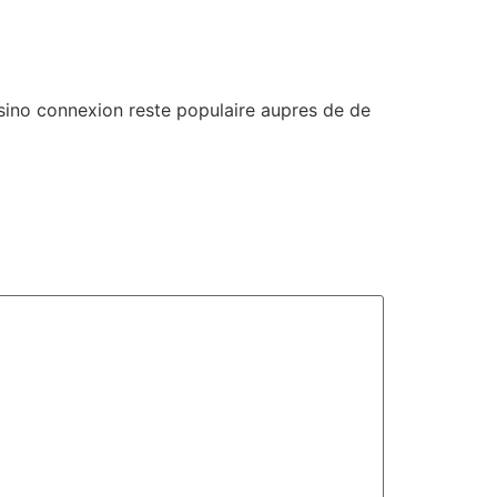
ino connexion reste populaire aupres de de