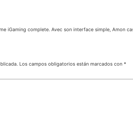
e iGaming complete. Avec son interface simple, Amon cas
blicada.
Los campos obligatorios están marcados con
*