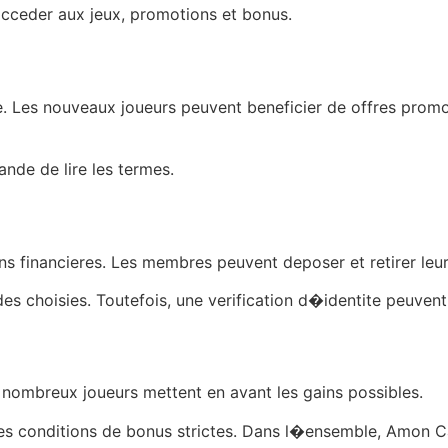
ceder aux jeux, promotions et bonus.
. Les nouveaux joueurs peuvent beneficier de offres pro
ande de lire les termes.
 financieres. Les membres peuvent deposer et retirer leur
s choisies. Toutefois, une verification d�identite peuvent 
nombreux joueurs mettent en avant les gains possibles.
des conditions de bonus strictes. Dans l�ensemble, Amon C