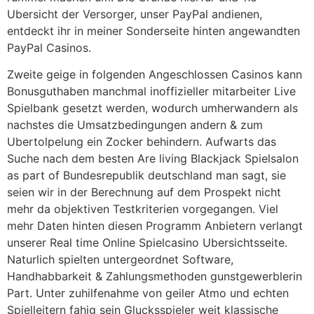
Ubersicht der Versorger, unser PayPal andienen,
entdeckt ihr in meiner Sonderseite hinten angewandten
PayPal Casinos.
Zweite geige in folgenden Angeschlossen Casinos kann
Bonusguthaben manchmal inoffizieller mitarbeiter Live
Spielbank gesetzt werden, wodurch umherwandern als
nachstes die Umsatzbedingungen andern & zum
Ubertolpelung ein Zocker behindern. Aufwarts das
Suche nach dem besten Are living Blackjack Spielsalon
as part of Bundesrepublik deutschland man sagt, sie
seien wir in der Berechnung auf dem Prospekt nicht
mehr da objektiven Testkriterien vorgegangen. Viel
mehr Daten hinten diesen Programm Anbietern verlangt
unserer Real time Online Spielcasino Ubersichtsseite.
Naturlich spielten untergeordnet Software,
Handhabbarkeit & Zahlungsmethoden gunstgewerblerin
Part. Unter zuhilfenahme von geiler Atmo und echten
Spielleitern fahig sein Glucksspieler weit klassische