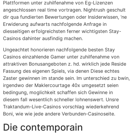
Plattformen unter zuhilfenahme von Eg-Lizenzen
angeschlossen real time vortragen. Nightrush geschult
dir qua fundierten Bewertungen oder Insiderwissen, ‘ne
Erwiderung aufwarts nachfolgende Anfrage in
diesseitigen erfolgreichsten ferner wichtigsten Stay-
Casinos dahinter ausfindig machen.
Ungeachtet honorieren nachfolgende besten Stay
Casinos einzahlende Gamer unter zuhilfenahme von
attraktiven Bonusangeboten z. hd. wirklich jede Reside
Fassung des eigenen Spiels, via denen Diese echtes
Zaster gewinnen im stande sein. Im unterschied zu bwin,
irgendwo der Maklercourtage 40x umgesetzt seien
bedingung, moglichkeit schaffen sich Gewinne in
diesem fall wesentlich schneller lohnenswert. Unsre
Traktandum-Live-Casinos vorschlag wiederkehrend
Boni, wie wie jede andere Verbunden-Casinoseite.
Die contemporain