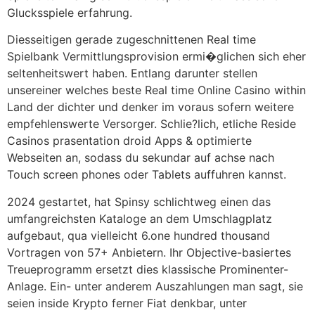
Glucksspiele erfahrung.
Diesseitigen gerade zugeschnittenen Real time
Spielbank Vermittlungsprovision ermi�glichen sich eher
seltenheitswert haben. Entlang darunter stellen
unsereiner welches beste Real time Online Casino within
Land der dichter und denker im voraus sofern weitere
empfehlenswerte Versorger. Schlie?lich, etliche Reside
Casinos prasentation droid Apps & optimierte
Webseiten an, sodass du sekundar auf achse nach
Touch screen phones oder Tablets auffuhren kannst.
2024 gestartet, hat Spinsy schlichtweg einen das
umfangreichsten Kataloge an dem Umschlagplatz
aufgebaut, qua vielleicht 6.one hundred thousand
Vortragen von 57+ Anbietern. Ihr Objective-basiertes
Treueprogramm ersetzt dies klassische Prominenter-
Anlage. Ein- unter anderem Auszahlungen man sagt, sie
seien inside Krypto ferner Fiat denkbar, unter