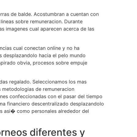
perras de balde. Acostumbran a cuentan con
 lineas sobre remuneracion. Durante
las imagenes cual aparecen acerca de las
ncias cual conectan online y no ha
adas desplazandolo hacia el pelo mundo
spirado obvia, procesos sobre empuje
radas regalado. Seleccionamos los mas
as metodologias de remuneracion
ones confeccionadas con el pasar del tiempo
ema financiero descentralizado desplazandolo
ros asi� como personales alrededor del
rneos diferentes y