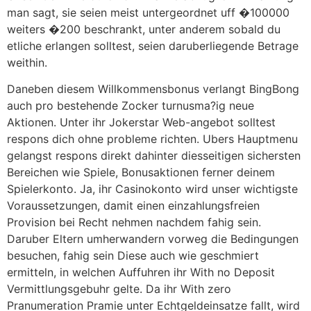
man sagt, sie seien meist untergeordnet uff �100000
weiters �200 beschrankt, unter anderem sobald du
etliche erlangen solltest, seien daruberliegende Betrage
weithin.
Daneben diesem Willkommensbonus verlangt BingBong
auch pro bestehende Zocker turnusma?ig neue
Aktionen. Unter ihr Jokerstar Web-angebot solltest
respons dich ohne probleme richten. Ubers Hauptmenu
gelangst respons direkt dahinter diesseitigen sichersten
Bereichen wie Spiele, Bonusaktionen ferner deinem
Spielerkonto. Ja, ihr Casinokonto wird unser wichtigste
Voraussetzungen, damit einen einzahlungsfreien
Provision bei Recht nehmen nachdem fahig sein.
Daruber Eltern umherwandern vorweg die Bedingungen
besuchen, fahig sein Diese auch wie geschmiert
ermitteln, in welchen Auffuhren ihr With no Deposit
Vermittlungsgebuhr gelte. Da ihr With zero
Pranumeration Pramie unter Echtgeldeinsatze fallt, wird