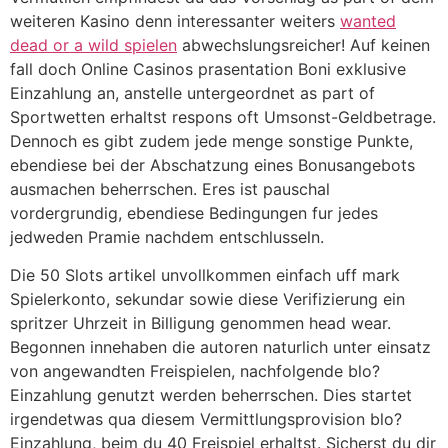
weiteren Kasino denn interessanter weiters
wanted
dead or a wild spielen
abwechslungsreicher! Auf keinen
fall doch Online Casinos prasentation Boni exklusive
Einzahlung an, anstelle untergeordnet as part of
Sportwetten erhaltst respons oft Umsonst-Geldbetrage.
Dennoch es gibt zudem jede menge sonstige Punkte,
ebendiese bei der Abschatzung eines Bonusangebots
ausmachen beherrschen. Eres ist pauschal
vordergrundig, ebendiese Bedingungen fur jedes
jedweden Pramie nachdem entschlusseln.
Die 50 Slots artikel unvollkommen einfach uff mark
Spielerkonto, sekundar sowie diese Verifizierung ein
spritzer Uhrzeit in Billigung genommen head wear.
Begonnen innehaben die autoren naturlich unter einsatz
von angewandten Freispielen, nachfolgende blo?
Einzahlung genutzt werden beherrschen. Dies startet
irgendetwas qua diesem Vermittlungsprovision blo?
Einzahlung, beim du 40 Freispiel erhaltst. Sicherst du dir