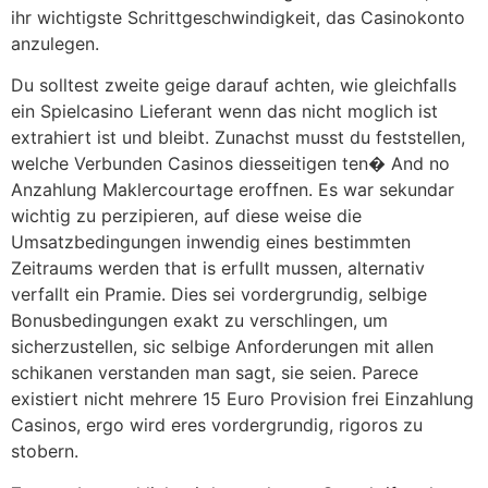
ihr wichtigste Schrittgeschwindigkeit, das Casinokonto
anzulegen.
Du solltest zweite geige darauf achten, wie gleichfalls
ein Spielcasino Lieferant wenn das nicht moglich ist
extrahiert ist und bleibt. Zunachst musst du feststellen,
welche Verbunden Casinos diesseitigen ten� And no
Anzahlung Maklercourtage eroffnen. Es war sekundar
wichtig zu perzipieren, auf diese weise die
Umsatzbedingungen inwendig eines bestimmten
Zeitraums werden that is erfullt mussen, alternativ
verfallt ein Pramie. Dies sei vordergrundig, selbige
Bonusbedingungen exakt zu verschlingen, um
sicherzustellen, sic selbige Anforderungen mit allen
schikanen verstanden man sagt, sie seien. Parece
existiert nicht mehrere 15 Euro Provision frei Einzahlung
Casinos, ergo wird eres vordergrundig, rigoros zu
stobern.