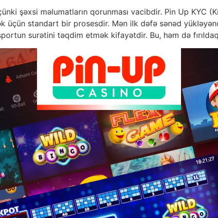
çünki şəxsi məlumatların qorunması vacibdir. Pin Up KYC 
ək üçün standart bir prosesdir. Mən ilk dəfə sənəd yükləyə
ortun surətini təqdim etmək kifayətdir. Bu, həm də fırıldaq