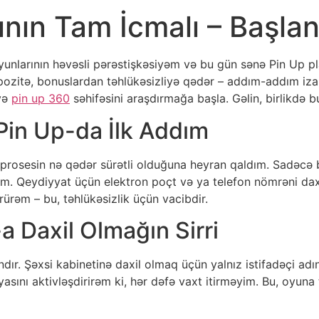
ının Tam İcmalı – Başlan
nlarının həvəsli pərəstişkəsiyəm və bu gün sənə Pin Up pla
epozitə, bonuslardan təhlükəsizliyə qədər – addım-addım i
və
pin up 360
səhifəsini araşdırmağa başla. Gəlin, birlikdə b
Pin Up-da İlk Addım
prosesin nə qədər sürətli olduğuna heyran qaldım. Sadəcə 
ıram. Qeydiyyat üçün elektron poçt və ya telefon nömrəni da
rəm – bu, təhlükəsizlik üçün vacibdir.
a Daxil Olmağın Sirri
ır. Şəxsi kabinetinə daxil olmaq üçün yalnız istifadəçi adı
ını aktivləşdirirəm ki, hər dəfə vaxt itirməyim. Bu, oyuna