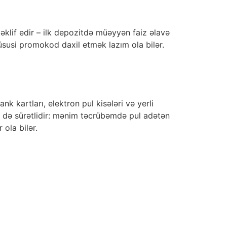
klif edir – ilk depozitdə müəyyən faiz əlavə
susi promokod daxil etmək lazım ola bilər.
k kartları, elektron pul kisələri və yerli
i də sürətlidir: mənim təcrübəmdə pul adətən
ola bilər.