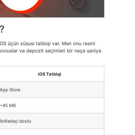
?
OS üçün xüsusi tətbiqi var. Mən onu rəsmi
 bonuslar və depozit seçimləri bir neçə saniyə
iOS Tətbiqi
App Store
~45 MB
İstifadəçi dostu