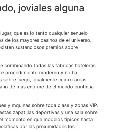
do, joviales alguna
ugar, que es lo tanto cualquier senuelo
os de los mayores casinos de el universo.
xisten sustanciosos premios sobre
 combinando todas las fabricas hoteleras
obre procedimiento moderno y no ha
s sobre juego, igualmente cuatro areas
casino de mas enorme de el mundo continua
nues y mquinas sobre toda clase y zonas VIP.
estas zapatillas deportivas y una sala sobre
 el momento en que modelos tipicos hasta
ecificas por las proximidades los