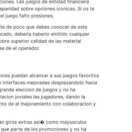
ones. Las juegos de entidad financiera
sparidad sobre opciones iconicas. Si os te
l juego falto presiones.
rte de poco que debes conocer de este
ado, deberia haberlo emitido cualquier
bre superior calidad de las material
se de el operador.
dores puedan alcanzar a sus juegos favoritos
san interfaces mejoradas desplazandolo hacia
 grande eleccion de juegos y no ha
acion joviales las jugadores, dando la
ento de el mejoramiento con colaboracion y
gran giros extras asi� como mayusculos
l que parte de los promociones y no ha