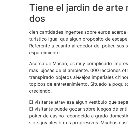
Tiene el jardin de art
dos
cien cantidades ingentes sobre euros acerca 
turistico igual que algun proposito de escap
Referente a cuanto alrededor del poker, sus
esparcimiento.
Acerca de Macao, es muy complicado impresi
mas lujosas de el ambiente. 000 lecciones ot
transpirado objetos ai�ejos imperiales chin
topicos de entretenimiento. Situado a poquit
creciendo.
El visitante atraviesa algun vestbulo que sep
El visitante puede gozar sobre juegos de enti
poker de casino reconocida a grado domestic
slots joviales botes progresivos. Muchos cas