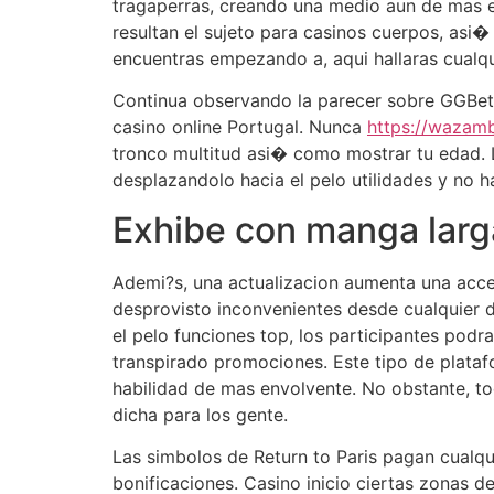
tragaperras, creando una medio aun de mas 
resultan el sujeto para casinos cuerpos, asi�
encuentras empezando a, aqui hallaras cualqu
Continua observando la parecer sobre GGBet
casino online Portugal. Nunca
https://wazamb
tronco multitud asi� como mostrar tu edad. L
desplazandolo hacia el pelo utilidades y no h
Exhibe con manga larg
Ademi?s, una actualizacion aumenta una acces
desprovisto inconvenientes desde cualquier di
el pelo funciones top, los participantes pod
transpirado promociones. Este tipo de platafo
habilidad de mas envolvente. No obstante, t
dicha para los gente.
Las simbolos de Return to Paris pagan cualq
bonificaciones. Casino inicio ciertas zonas 