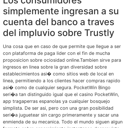
Los consumidores
simplemente ingresan a su
cuenta del banco a traves
del impluvio sobre Trustly
Una cosa que en caso de que permite que llegue a ser
con plataforma de paga lider con el fin de mucha
proposicion sobre ociosidad online.Tambien sirve para
ingresos en linea sobre la gran diversidad sobre
establecimientos asi� como sitios web de local en
linea, permitiendo a los clientes hacer compras rapido
asi� como de cualquier segura. PocketWin Bingo
seri�a tan distinguido igual que el casino PocketWin,
app tragaperras espanolas ya cualquier bosquejo
simplista. De ser asi, pero con una gran posibilidad
seri�a juguetear sin cargo primeramente y sacar una
enmienda de su mecanica. Todo el mundo siguen algun