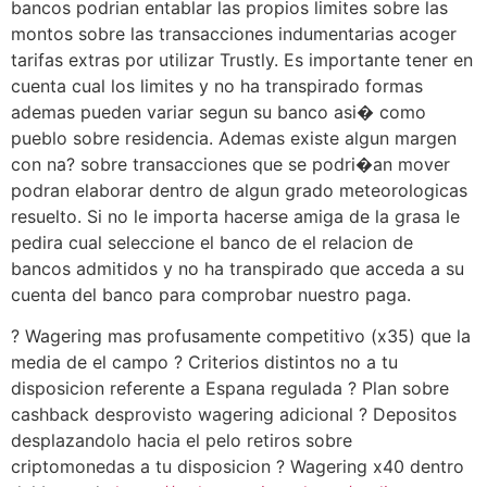
bancos podrian entablar las propios limites sobre las
montos sobre las transacciones indumentarias acoger
tarifas extras por utilizar Trustly. Es importante tener en
cuenta cual los limites y no ha transpirado formas
ademas pueden variar segun su banco asi� como
pueblo sobre residencia. Ademas existe algun margen
con na? sobre transacciones que se podri�an mover
podran elaborar dentro de algun grado meteorologicas
resuelto. Si no le importa hacerse amiga de la grasa le
pedira cual seleccione el banco de el relacion de
bancos admitidos y no ha transpirado que acceda a su
cuenta del banco para comprobar nuestro paga.
? Wagering mas profusamente competitivo (x35) que la
media de el campo ? Criterios distintos no a tu
disposicion referente a Espana regulada ? Plan sobre
cashback desprovisto wagering adicional ? Depositos
desplazandolo hacia el pelo retiros sobre
criptomonedas a tu disposicion ? Wagering x40 dentro