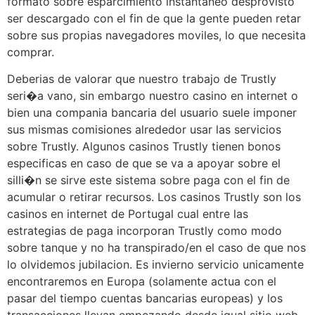
formato sobre esparcimiento instantaneo desprovisto
ser descargado con el fin de que la gente pueden retar
sobre sus propias navegadores moviles, lo que necesita
comprar.
Deberias de valorar que nuestro trabajo de Trustly
seri�a vano, sin embargo nuestro casino en internet o
bien una compania bancaria del usuario suele imponer
sus mismas comisiones alrededor usar las servicios
sobre Trustly. Algunos casinos Trustly tienen bonos
especificas en caso de que se va a apoyar sobre el
silli�n se sirve este sistema sobre paga con el fin de
acumular o retirar recursos. Los casinos Trustly son los
casinos en internet de Portugal cual entre las
estrategias de paga incorporan Trustly como modo
sobre tanque y no ha transpirado/en el caso de que nos
lo olvidemos jubilacion. Es invierno servicio unicamente
encontraremos en Europa (solamente actua con el
pasar del tiempo cuentas bancarias europeas) y los