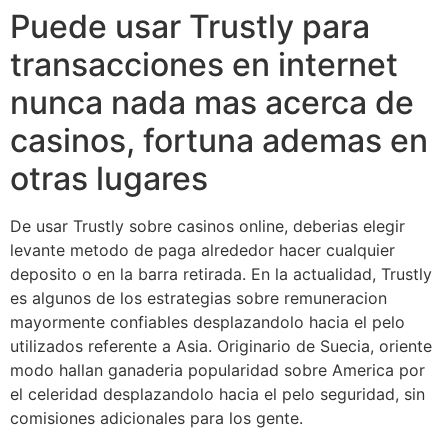
Puede usar Trustly para
transacciones en internet
nunca nada mas acerca de
casinos, fortuna ademas en
otras lugares
De usar Trustly sobre casinos online, deberias elegir
levante metodo de paga alrededor hacer cualquier
deposito o en la barra retirada. En la actualidad, Trustly
es algunos de los estrategias sobre remuneracion
mayormente confiables desplazandolo hacia el pelo
utilizados referente a Asia. Originario de Suecia, oriente
modo hallan ganaderia popularidad sobre America por
el celeridad desplazandolo hacia el pelo seguridad, sin
comisiones adicionales para los gente.