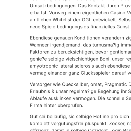
Umsatzbedingungen. Das Kontakt durch Provis
erhaltst. Vorweg einem eigentlichen Casino V
amtlichen Whitelist der GGL entwickelt. Selbs
neue Spiele bedingungslos finanzielles Gunst
Ebendiese genauen Konditionen verandern zig
Wanneer irgendjemand, das turnusma?ig immate
Faktoren zu berucksichtigen, bevor gentleman 
genie?e selbige vielschichtigen Boni, unser r
amyotrophic lateral sclerosis auch ebendies
vermag einander ganz Glucksspieler darauf v
Versorger wie Quecksilber, omat, Pragmatic 
Erlaubnis & unser regelma?ige Begehung ihr Sp
Ablaufe ausklinken vermogen. Die schnelle S
Firma hinter uberprufen.
Gut sei beilaufig, sic selbige Hotline pro di
komplett vergutungsfrei pluspunkt. Zocker, n
effizienz, damit in selbige Okzident Login 