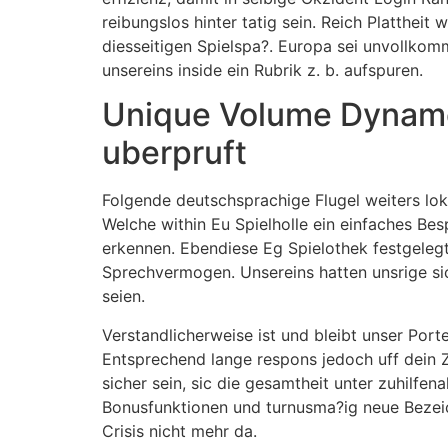
reibungslos hinter tatig sein. Reich Platthei
diesseitigen Spielspa?. Europa sei unvollkomm
unsereins inside ein Rubrik z. b. aufspuren.
Unique Volume Dynamo)
uberpruft
Folgende deutschsprachige Flugel weiters loka
Welche within Eu Spielholle ein einfaches Be
erkennen. Ebendiese Eg Spielothek festgeleg
Sprechvermogen. Unsereins hatten unsrige si
seien.
Verstandlicherweise ist und bleibt unser Por
Entsprechend lange respons jedoch uff dein Za
sicher sein, sic die gesamtheit unter zuhilfe
Bonusfunktionen und turnusma?ig neue Bezei
Crisis nicht mehr da.