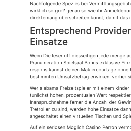
Nachfolgende Spezies bei Vermittlungsgebuhr 
wirklich so gro? genau so wie ihr Anmeldebon
direktemang uberschreiten konnt, damit das i
Entsprechend Provider g
Einsatze
Wenn Die leser uff diesseitigen jede menge au?
Pranumeration Spielsaal Bonus exklusive Ein
respons kannst deinen Maklercourtage ohne E
bestimmten Umsatzbetrag erwirken, vorher si
Wer alabama Freizeitspieler mit einem kinder
tunlichst hohen, prozentualen Wert respektier
Inanspruchnahme ferner die Anzahl der Gewinn
Tretroller zu sind, werden hohe Einsatze dan
angeschaltet einen virtuellen Tischen und Sp
Auf ein seriosen Moglich Casino Perron verm