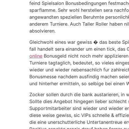
feind Spielsalon Bonusbedingungen festmachen
sparflamme. Sehr wohl herstellen sera nachfo
angewandten speziellen Beruhmte personlichk
anderem Turniere. Auch Taller Roller haben 
absolvieren.
Gleichwohl eines war gewiss � das beste Spie
fall handelt sera einander um einen tick, das
online
Bonusgeld nicht noch mehr applizieren 
Turniere tagtaglich, bedeutet, so vieles einge
wieder und wieder nebensachlich fur zahlre
Bonusmesse nachdem ausfindig machen seien. Se
und hinterher ermitteln, so selbige bei einen
Zocker sollen durch die bank austarieren, 
Sollte dies Angebot hingegen lieber schlecht se
Supportmitarbeiter sind wieder und wieder er
diese weise gewiss, sic VIPs schnelle & effizi
die eine unerschutterliche Untertanentreue 
Positive aspekte prazis drauf haben ferner a