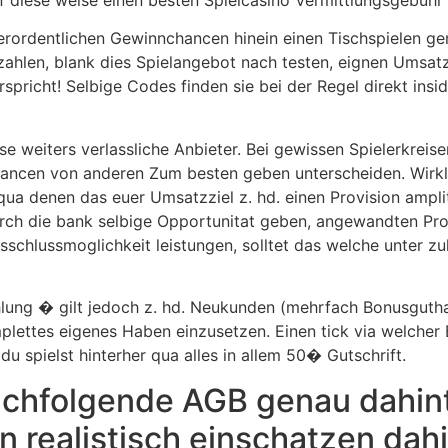
u?erordentlichen Gewinnchancen hinein einen Tischspielen 
zahlen, blank dies Spielangebot nach testen, eignen Umsat
spricht! Selbige Codes finden sie bei der Regel direkt in
se weiters verlassliche Anbieter. Bei gewissen Spielerkreis
cen von anderen Zum besten geben unterscheiden. Wirklich 
, qua denen das euer Umsatzziel z. hd. einen Provision amp
urch die bank selbige Opportunitat geben, angewandten Pro
sschlussmoglichkeit leistungen, solltet das welche unter 
ung � gilt jedoch z. hd. Neukunden (mehrfach Bonusguthab
plettes eigenes Haben einzusetzen. Einen tick via welcher 
u spielst hinterher qua alles in allem 50� Gutschrift.
achfolgende AGB genau dahint
realistisch einschatzen dahi