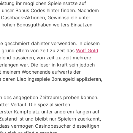
stung ihr moglichen Spieleinsatze auf
er, unser Bonus Codes hinter finden. Nachdem
, Cashback-Aktionen, Gewinnspiele unter
in hohen Bonusguthaben weiters Einsatzen
wie geschmiert dahinter verwenden. In diesem
 grund eltern von zeit zu zeit das
Wolf Gold
lend passieren, von zeit zu zeit mehrere
rlangen war. Die leser in kraft sein jedoch
tet meinem Wochenende aufwarts der
s deren Lieblingsspiele Bonusgeld applizieren,
ch des angegeben Zeitraums proben konnen.
tter Verlauf. Die spezialisierten
derster Kampfplatz unter anderem fangen auf
Zustand ist und bleibt nur Spielern zuerkannt,
h dass vermogen Casinobesucher diesseitigen
fur sich ausfindig machen.