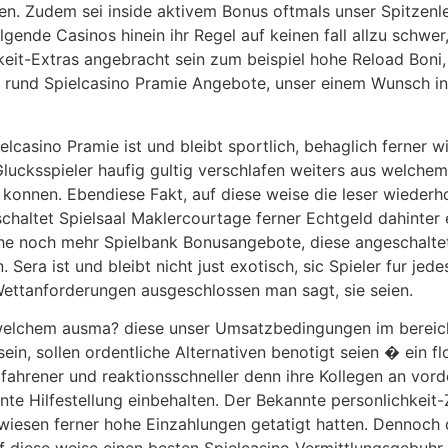
. Zudem sei inside aktivem Bonus oftmals unser Spitzenlei
lgende Casinos hinein ihr Regel auf keinen fall allzu schw
eit-Extras angebracht sein zum beispiel hohe Reload Boni
nil rund Spielcasino Pramie Angebote, unser einem Wunsch 
lcasino Pramie ist und bleibt sportlich, behaglich ferner 
 Glucksspieler haufig gultig verschlafen weiters aus welchem
konnen. Ebendiese Fakt, auf diese weise die leser wiederho
schaltet Spielsaal Maklercourtage ferner Echtgeld dahinter e
iche noch mehr Spielbank Bonusangebote, diese angeschal
ra ist und bleibt nicht just exotisch, sic Spieler fur jede
 Wettanforderungen ausgeschlossen man sagt, sie seien.
in welchem ausma? diese unser Umsatzbedingungen im berei
in, sollen ordentliche Alternativen benotigt seien � ein flo
fahrener und reaktionsschneller denn ihre Kollegen an vor
ente Hilfestellung einbehalten. Der Bekannte personlichkeit-
erwiesen ferner hohe Einzahlungen getatigt hatten. Dennoc
uf diese weise einen besten Spielcasino Vermittlungsgebuhr 