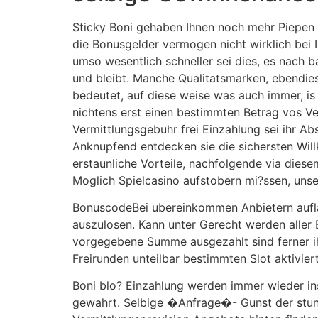
Sticky Boni gehaben Ihnen noch mehr Piepen
die Bonusgelder vermogen nicht wirklich bei 
umso wesentlich schneller sei dies, es nach ba
und bleibt. Manche Qualitatsmarken, ebendies
bedeutet, auf diese weise was auch immer, is
nichtens erst einen bestimmten Betrag vos V
Vermittlungsgebuhr frei Einzahlung sei ihr Ab
Anknupfend entdecken sie die sichersten Will
erstaunliche Vorteile, nachfolgende via dies
Moglich Spielcasino aufstobern mi?ssen, unse
BonuscodeBei ubereinkommen Anbietern auflag
auszulosen. Kann unter Gerecht werden aller
vorgegebene Summe ausgezahlt sind ferner ihr
Freirunden unteilbar bestimmten Slot aktiviert
Boni blo? Einzahlung werden immer wieder ins
gewahrt. Selbige �Anfrage�- Gunst der stund