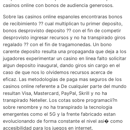
casinos online con bonos de audiencia generosos.
Sobre las casinos online espanoles encontraras bonos
de recibimiento ?? cual multiplican tu primer deposito,
bonos desprovisto deposito ?? con el fin de competir
desprovisto ingresar recursos y no ha transpirado giros
regalado ?? con el fin de tragamonedas. Un bono
carente deposito resulta una propaganda que deja a los
jugadores experimentar un casino en linea falto solicitar
algun deposito inaugural, dando giros sin cargo en el
caso de que nos lo olvidemos recursos acerca de
eficaz. Las metodologias de paga mas seguros de los
casinos online referente a De cualquier parte del mundo
resultan Visa, Mastercard, PayPal, Skrill y no ha
transpirado Neteller. Los cotas sobre programacii?n
sobre renombre y no ha transpirado la tecnologia
emergentes como el 5G y la frente fabricado estan
evolucionando de forma constante el nivel asi� como
accesibilidad para los juegos en internet.