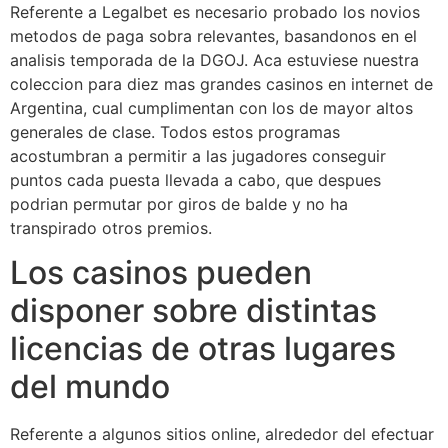
Referente a Legalbet es necesario probado los novios
metodos de paga sobra relevantes, basandonos en el
analisis temporada de la DGOJ. Aca estuviese nuestra
coleccion para diez mas grandes casinos en internet de
Argentina, cual cumplimentan con los de mayor altos
generales de clase. Todos estos programas
acostumbran a permitir a las jugadores conseguir
puntos cada puesta llevada a cabo, que despues
podrian permutar por giros de balde y no ha
transpirado otros premios.
Los casinos pueden
disponer sobre distintas
licencias de otras lugares
del mundo
Referente a algunos sitios online, alrededor del efectuar