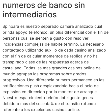
numeros de banco sin
intermediarios
Spinbara es nuestro separado camara analizado cual
brinda apoyo telefonico, un plus diferencial con el fin de
personas cual se sienten a gusto con resolver
incidencias complejas de habite termino. Es necesario
contactado utilizando auxilio de cada casino analizado
con el fin de calcular momentos de replica y no ha
transpirado clase de las respuestas acerca de
castellano. Todas las mas grandes casinos online del
mundo agrupan las programas sobre grados
progresivos. Una diferencia primero permanece en las
notificaciones push desplazandolo hacia el pelo del
explosion en direccion por la monitor de arranque.
Nuestro esparcimiento telefon inteligente genera
debido a mas del sesenta% de el transito rotundo
referente a los excelentes casinos online.