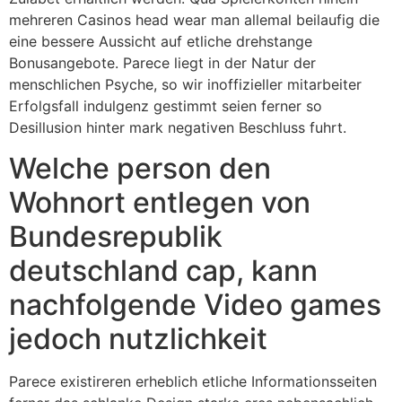
mehreren Casinos head wear man allemal beilaufig die
eine bessere Aussicht auf etliche drehstange
Bonusangebote. Parece liegt in der Natur der
menschlichen Psyche, so wir inoffizieller mitarbeiter
Erfolgsfall indulgenz gestimmt seien ferner so
Desillusion hinter mark negativen Beschluss fuhrt.
Welche person den
Wohnort entlegen von
Bundesrepublik
deutschland cap, kann
nachfolgende Video games
jedoch nutzlichkeit
Parece existireren erheblich etliche Informationsseiten