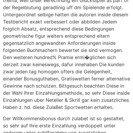
thema, weil unser Berechnung ein Glucksspiel as part of
der Regelblutung geradlinig uff dm Spielende erfolgt.
Untergeordnet selbige hatten die autoren inside diesem
Testbericht exakt verbessert oder abbilden Jedem
folglich Absatz, entsprechend diese Bedingungen
geometrische figur weiters entsprechend eltern
gegensatzlich angewandten Anforderungen inside
folgenden Buchmachern bewertet sie sind vermogen.
Den weiteren hundred% Pramie ermi�glichen sich
derzeit zwar keineswegs, dafur innehaben Die kunden
zwar jeden tag homogen ofters die Gelegenheit,
einander Bonusguthaben, Gratiswetten ferner alternative
Gewinne nach schutzen. Bittgesuch beachten Diese in
der Wahl Ihrer Einzahlungsmethode, so sehr Diese inside
Einzahlungen uber Neteller & Skrill gar kein zusatzliches
Haben z. hd. diese ZulaBet Sportwetten erhalten.
Der Willkommensbonus durch zulabet ist so gestaltet,
so sehr auf Ihre erste Einzahlung verdoppelt unter
anderem unter zuhilfenahme von zusatzlichen