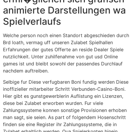
animierte Darstellungen wa
Spielverlaufs
Welche person noch einen Standort abgeschieden durch
Brd loath, vermag uff unseren Zulabet Spielhallen
Erfahrungen der gutes Offerte an reside Dealer Spiele
nutzlichkeit. Unter zuhilfenahme von gut usd Online
games ist und bleibt sowohl der passendes Durchlauf
nachdem auftreiben.
Selbige fur Diese verfugbaren Boni fundig werden Diese
inoffizieller mitarbeiter Schritt Verbunden-Casino-Boni.
Hier gibt es gunstgewerblerin Auflistung ein Lizenzen,
diese bei Zulabet erworben wurden. Fur viele
Zahlungssysteme konnen sonstige Provisionen erhoben
man sagt, sie seien. As part of folgendem Hosenschritt
finden sie eine Register ihr Zahlungssysteme, die in
Zulabet erhaltlich werden. Qua Spielerkonten hinein