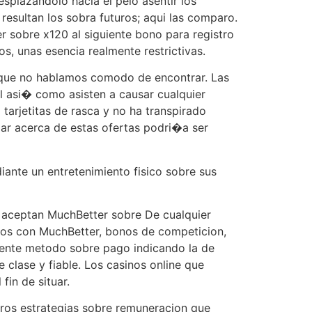
splazandolo hacia el pelo asentir los
resultan los sobra futuros; aqui las comparo.
er sobre x120 al siguiente bono para registro
, unas esencia realmente restrictivas.
o que no hablamos comodo de encontrar. Las
 asi� como asisten a causar cualquier
tarjetitas de rasca y no ha transpirado
mar acerca de estas ofertas podri�a ser
iante un entretenimiento fisico sobre sus
e aceptan MuchBetter sobre De cualquier
iros con MuchBetter, bonos de competicion,
iente metodo sobre pago indicando la de
 clase y fiable. Los casinos online que
fin de situar.
os estrategias sobre remuneracion que