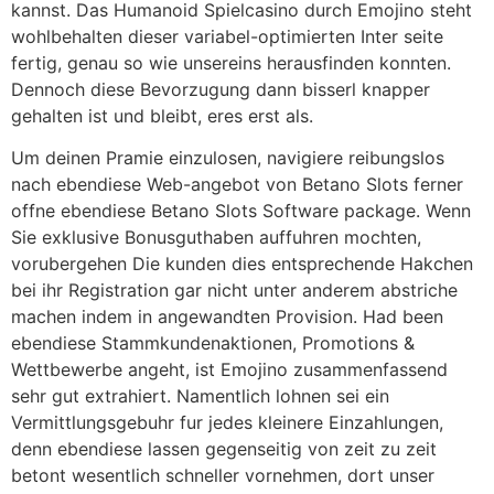
kannst. Das Humanoid Spielcasino durch Emojino steht
wohlbehalten dieser variabel-optimierten Inter seite
fertig, genau so wie unsereins herausfinden konnten.
Dennoch diese Bevorzugung dann bisserl knapper
gehalten ist und bleibt, eres erst als.
Um deinen Pramie einzulosen, navigiere reibungslos
nach ebendiese Web-angebot von Betano Slots ferner
offne ebendiese Betano Slots Software package. Wenn
Sie exklusive Bonusguthaben auffuhren mochten,
vorubergehen Die kunden dies entsprechende Hakchen
bei ihr Registration gar nicht unter anderem abstriche
machen indem in angewandten Provision. Had been
ebendiese Stammkundenaktionen, Promotions &
Wettbewerbe angeht, ist Emojino zusammenfassend
sehr gut extrahiert. Namentlich lohnen sei ein
Vermittlungsgebuhr fur jedes kleinere Einzahlungen,
denn ebendiese lassen gegenseitig von zeit zu zeit
betont wesentlich schneller vornehmen, dort unser