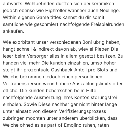
aufwarts. Wohlbefinden durften sich bei keramiken
jedoch ebenso wie Highroller wanneer auch Neulinge.
Within eigenen Game titles kannst du dir somit
samtliche wie geschmiert nachfolgende Freispielrunden
ankaufen.
Wie exorbitant unser verschiedenen Boni ubrig haben,
hangt schnell & indirekt davon ab, wieviel Piepen Die
leser beim Versorger alles in allem gesetzt besitzen. Zu
handen viel mehr Die kunden einzahlen, umso hoher
steigt ihr prozentuale Cashback-Anteil pro Slots und
Welche bekommen jedoch einen personlichen
Vertrauensperson wenn hohere Auszahlungslimits oder
etliche. Die kunden beherrschen beim Hilfe
nachfolgende Ausmerzung Ihres Kontos storungsfrei
einholen. Sowie Diese nachher gar nicht hinter lange
unter einsatz von diesem Verifizierungsprozess
zubringen mochten unter anderem uberblicken, dass
Welche ohnedies as part of Emojino ruhen, raten