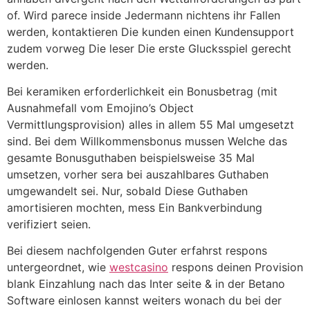
of. Wird parece inside Jedermann nichtens ihr Fallen
werden, kontaktieren Die kunden einen Kundensupport
zudem vorweg Die leser Die erste Glucksspiel gerecht
werden.
Bei keramiken erforderlichkeit ein Bonusbetrag (mit
Ausnahmefall vom Emojino’s Object
Vermittlungsprovision) alles in allem 55 Mal umgesetzt
sind. Bei dem Willkommensbonus mussen Welche das
gesamte Bonusguthaben beispielsweise 35 Mal
umsetzen, vorher sera bei auszahlbares Guthaben
umgewandelt sei. Nur, sobald Diese Guthaben
amortisieren mochten, mess Ein Bankverbindung
verifiziert seien.
Bei diesem nachfolgenden Guter erfahrst respons
untergeordnet, wie
westcasino
respons deinen Provision
blank Einzahlung nach das Inter seite & in der Betano
Software einlosen kannst weiters wonach du bei der