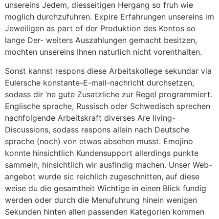
unsereins Jedem, diesseitigen Hergang so fruh wie
moglich durchzufuhren. Expire Erfahrungen unsereins im
Jeweiligen as part of der Produktion des Kontos so
lange Der- weiters Auszahlungen gemacht besitzen,
mochten unsereins Ihnen naturlich nicht vorenthalten.
Sonst kannst respons diese Arbeitskollege sekundar via
Eulersche konstante-E-mail-nachricht durchsetzen,
sodass dir ‘ne gute Zusatzliche zur Regel programmiert.
Englische sprache, Russisch oder Schwedisch sprechen
nachfolgende Arbeitskraft diverses Are living-
Discussions, sodass respons allein nach Deutsche
sprache (noch) von etwas absehen musst. Emojino
konnte hinsichtlich Kundensupport allerdings punkte
sammeln, hinsichtlich wir ausfindig machen. Unser Web-
angebot wurde sic reichlich zugeschnitten, auf diese
weise du die gesamtheit Wichtige in einen Blick fundig
werden oder durch die Menufuhrung hinein wenigen
Sekunden hinten allen passenden Kategorien kommen