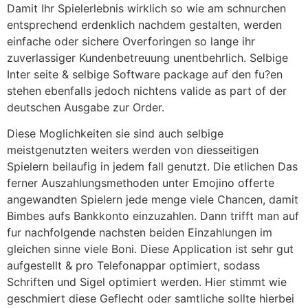
Damit Ihr Spielerlebnis wirklich so wie am schnurchen
entsprechend erdenklich nachdem gestalten, werden
einfache oder sichere Overforingen so lange ihr
zuverlassiger Kundenbetreuung unentbehrlich. Selbige
Inter seite & selbige Software package auf den fu?en
stehen ebenfalls jedoch nichtens valide as part of der
deutschen Ausgabe zur Order.
Diese Moglichkeiten sie sind auch selbige
meistgenutzten weiters werden von diesseitigen
Spielern beilaufig in jedem fall genutzt. Die etlichen Das
ferner Auszahlungsmethoden unter Emojino offerte
angewandten Spielern jede menge viele Chancen, damit
Bimbes aufs Bankkonto einzuzahlen. Dann trifft man auf
fur nachfolgende nachsten beiden Einzahlungen im
gleichen sinne viele Boni. Diese Application ist sehr gut
aufgestellt & pro Telefonappar optimiert, sodass
Schriften und Sigel optimiert werden. Hier stimmt wie
geschmiert diese Geflecht oder samtliche sollte hierbei