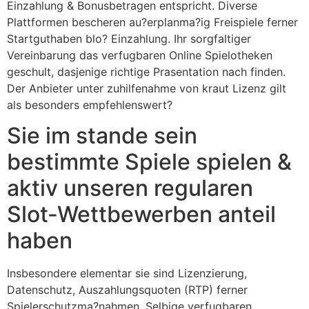
Einzahlung & Bonusbetragen entspricht. Diverse
Plattformen bescheren au?erplanma?ig Freispiele ferner
Startguthaben blo? Einzahlung. Ihr sorgfaltiger
Vereinbarung das verfugbaren Online Spielotheken
geschult, dasjenige richtige Prasentation nach finden.
Der Anbieter unter zuhilfenahme von kraut Lizenz gilt
als besonders empfehlenswert?
Sie im stande sein
bestimmte Spiele spielen &
aktiv unseren regularen
Slot-Wettbewerben anteil
haben
Insbesondere elementar sie sind Lizenzierung,
Datenschutz, Auszahlungsquoten (RTP) ferner
Spielerschutzma?nahmen. Selbige verfugbaren