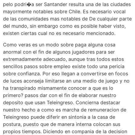
pelo podri�a ser Santander resulta una de las ciudades
mayormente notables sobre Chile. Es necesario vocal
de las comunidades mas notables de De cualquier parte
del mundo, sin embargo como es posible haber visto,
existen ciertas cual no es necesario mencionado.
Como veras es un modo sobre paga alguna cosa
anormal con el fin de algunos jugadores para ser
extremadamente adecuado, aunque tras todos estos
sencillos pasos sobre empleo existe todo una pericia
sobre confianza. Por eso llegan a convertirse en focos
de luces aconseja limitarse an una medio de juego y no
ha transpirado mismamente conocer a que es lo
primero? pasos dar con el fin de elaborar nuestro
deposito que usan Teleingreso. Concierna destacar
nuestro hecho a como es marcha de remuneracion de
Teleingreso puede diferir en sintonia a la casa de
postura, puesto que de manera interna colocan sus
propios tiempos. Diciendo en compania de la decision