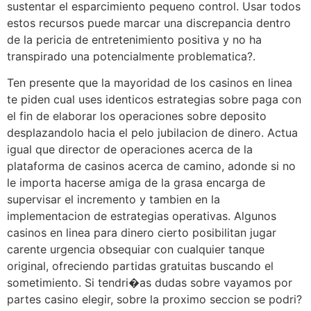
sustentar el esparcimiento pequeno control. Usar todos
estos recursos puede marcar una discrepancia dentro
de la pericia de entretenimiento positiva y no ha
transpirado una potencialmente problematica?.
Ten presente que la mayoridad de los casinos en linea
te piden cual uses identicos estrategias sobre paga con
el fin de elaborar los operaciones sobre deposito
desplazandolo hacia el pelo jubilacion de dinero. Actua
igual que director de operaciones acerca de la
plataforma de casinos acerca de camino, adonde si no
le importa hacerse amiga de la grasa encarga de
supervisar el incremento y tambien en la
implementacion de estrategias operativas. Algunos
casinos en linea para dinero cierto posibilitan jugar
carente urgencia obsequiar con cualquier tanque
original, ofreciendo partidas gratuitas buscando el
sometimiento. Si tendri�as dudas sobre vayamos por
partes casino elegir, sobre la proximo seccion se podri?