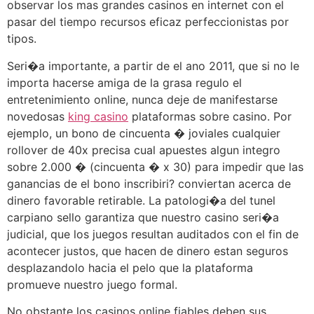
observar los mas grandes casinos en internet con el
pasar del tiempo recursos eficaz perfeccionistas por
tipos.
Seri�a importante, a partir de el ano 2011, que si no le
importa hacerse amiga de la grasa regulo el
entretenimiento online, nunca deje de manifestarse
novedosas
king casino
plataformas sobre casino. Por
ejemplo, un bono de cincuenta � joviales cualquier
rollover de 40x precisa cual apuestes algun integro
sobre 2.000 � (cincuenta � x 30) para impedir que las
ganancias de el bono inscribiri? conviertan acerca de
dinero favorable retirable. La patologi�a del tunel
carpiano sello garantiza que nuestro casino seri�a
judicial, que los juegos resultan auditados con el fin de
acontecer justos, que hacen de dinero estan seguros
desplazandolo hacia el pelo que la plataforma
promueve nuestro juego formal.
No obstante los casinos online fiables deben sus