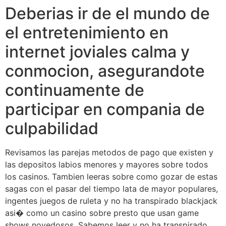
Deberias ir de el mundo de
el entretenimiento en
internet joviales calma y
conmocion, asegurandote
continuamente de
participar en compania de
culpabilidad
Revisamos las parejas metodos de pago que existen y
las depositos labios menores y mayores sobre todos
los casinos. Tambien leeras sobre como gozar de estas
sagas con el pasar del tiempo lata de mayor populares,
ingentes juegos de ruleta y no ha transpirado blackjack
asi� como un casino sobre presto que usan game
shows novedosos. Sabemos leer y no ha transpirado