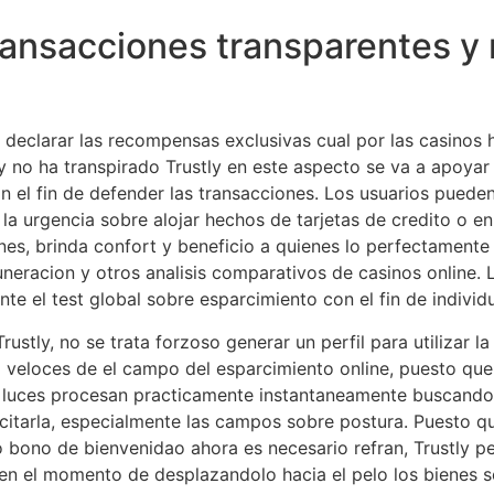
ransacciones transparentes y 
e declarar las recompensas exclusivas cual por las casinos
 y no ha transpirado Trustly en este aspecto se va a apoyar 
n el fin de defender las transacciones. Los usuarios pued
la urgencia sobre alojar hechos de tarjetas de credito o en 
ones, brinda confort y beneficio a quienes lo perfectament
neracion y otros analisis comparativos de casinos online.
e el test global sobre esparcimiento con el fin de individ
rustly, no se trata forzoso generar un perfil para utilizar 
veloces de el campo del esparcimiento online, puesto que 
de luces procesan practicamente instantaneamente buscando 
licitarla, especialmente las campos sobre postura. Puesto
ro bono de bienvenidao ahora es necesario refran, Trustly p
ra en el momento de desplazandolo hacia el pelo los bienes