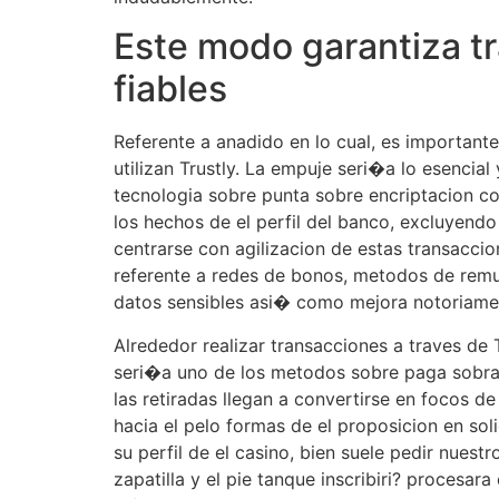
Este modo garantiza t
fiables
Referente a anadido en lo cual, es important
utilizan Trustly. La empuje seri�a lo esencial
tecnologia sobre punta sobre encriptacion co
los hechos de el perfil del banco, excluyendo 
centrarse con agilizacion de estas transacci
referente a redes de bonos, metodos de remu
datos sensibles asi� como mejora notoriament
Alrededor realizar transacciones a traves de T
seri�a uno de los metodos sobre paga sobra 
las retiradas llegan a convertirse en focos 
hacia el pelo formas de el proposicion en so
su perfil de el casino, bien suele pedir nuest
zapatilla y el pie tanque inscribiri? procesa