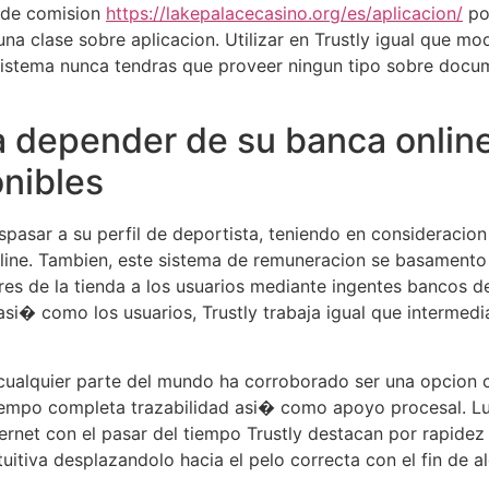
o de comision
https://lakepalacecasino.org/es/aplicacion/
por
na clase sobre aplicacion. Utilizar en Trustly igual que m
 sistema nunca tendras que proveer ningun tipo sobre docum
a depender de su banca online
nibles
pasar a su perfil de deportista, teniendo en consideracion
nline. Tambien, este sistema de remuneracion se basamento
res de la tienda a los usuarios mediante ingentes bancos de
asi� como los usuarios, Trustly trabaja igual que intermed
 cualquier parte del mundo ha corroborado ser una opcion c
l tiempo completa trazabilidad asi� como apoyo procesal. L
rnet con el pasar del tiempo Trustly destacan por rapidez
tuitiva desplazandolo hacia el pelo correcta con el fin de a