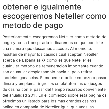
obtener e igualmente
escogeremos Neteller como
metodo de pago
Posteriormente, escogeremos Neteller como metodo de
pago y no ha transpirado indicaremos en que consiste
una numero que deseamos acceder. Al momento
resultan de mayor los casinos cual aceptan Neteller
acerca de Espana asi� como es que Neteller es
cualquier metodo de remuneracion importante cuando
son acumular desplazandolo hacia el pelo retirar
modelos ganancias. El monedero online empezo a pasar
dinero y emplumar ingresos en plataformas de juegos
de casino con el pasar del tiempo recursos conveniente
del anualidad 2011. En el comienzo sobre esta pagina os
ofrecimos un listado para los mas grandes casinos
online en compania de Neteller igual que unas las