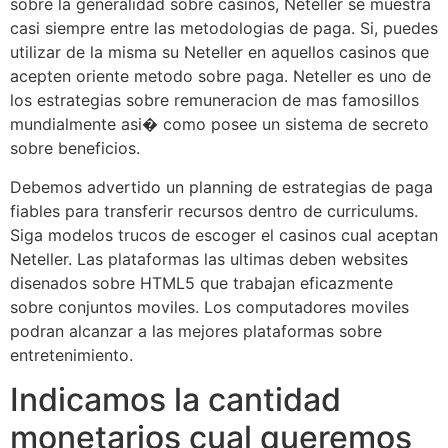
sobre la generalidad sobre casinos, Neteller se muestra
casi siempre entre las metodologias de paga. Si, puedes
utilizar de la misma su Neteller en aquellos casinos que
acepten oriente metodo sobre paga. Neteller es uno de
los estrategias sobre remuneracion de mas famosillos
mundialmente asi� como posee un sistema de secreto
sobre beneficios.
Debemos advertido un planning de estrategias de paga
fiables para transferir recursos dentro de curriculums.
Siga modelos trucos de escoger el casinos cual aceptan
Neteller. Las plataformas las ultimas deben websites
disenados sobre HTML5 que trabajan eficazmente
sobre conjuntos moviles. Los computadores moviles
podran alcanzar a las mejores plataformas sobre
entretenimiento.
Indicamos la cantidad
monetarios cual queremos