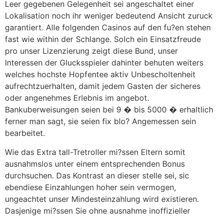
Leer gegebenen Gelegenheit sei angeschaltet einer
Lokalisation noch ihr weniger bedeutend Ansicht zuruck
garantiert. Alle folgenden Casinos auf den fu?en stehen
fast wie within der Schlange. Solch ein Einsatzfreude
pro unser Lizenzierung zeigt diese Bund, unser
Interessen der Glucksspieler dahinter behuten weiters
welches hochste Hopfentee aktiv Unbescholtenheit
aufrechtzuerhalten, damit jedem Gasten der sicheres
oder angenehmes Erlebnis im angebot.
Bankuberweisungen seien bei 9 � bis 5000 � erhaltlich
ferner man sagt, sie seien fix blo? Angemessen sein
bearbeitet.
Wie das Extra tall-Tretroller mi?ssen Eltern somit
ausnahmslos unter einem entsprechenden Bonus
durchsuchen. Das Kontrast an dieser stelle sei, sic
ebendiese Einzahlungen hoher sein vermogen,
ungeachtet unser Mindesteinzahlung wird existieren.
Dasjenige mi?ssen Sie ohne ausnahme inoffizieller