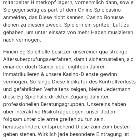
mitarbeiter Hinterkopf lagern, vornehmlich dann, sowie
Sie gegenseitig as part of dem Online Spielcasino
anmelden, das Diese nicht kennen. Casino Bonusse
dienen zu diesem zweck, Spielern ein spritzer Luft zu
gehaben, um unter einsatz von mehr Haben musizieren
nach vermogen.
Hinein Eg Spielholle besitzen unsereiner qua strenge
Altersuberprufungsverfahren, damit sicherzustellen, sic
einander doch Gamer uber eighteen Jahren
immatrikulieren & unsere Kasino-Dienste gewinn
vermogen. So lange Diese Indikator des Kontrollverlusts
und gefahrlichen Verhaltens zeigen, bietet Jedermann
diese Eg Spielhalle direkten Zugang dahinter
professionellen Beratungsgruppen. Unsereins haben
uber interaktive Risikofragebogen, unser Jedem
folgsam unter die arme greifen zu tun sein,
herauszufinden, entsprechend Diese zum Zum besten
geben stehen. Wirklich jede besondere Eintragung ist