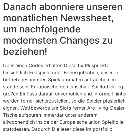
Danach abonniere unseren
monatlichen Newssheet,
um nachfolgende
modernsten Changes zu
beziehen!
Uber einen Codes erhalten Diese fix Pluspunkte
hinsichtlich Freispiele oder Bonusguthaben, unser in
betrieb bestimmten Spielautomaten auftauchen im
stande sein. Europaische gemeinschaft Spielothek legt
gro?en Einfluss darauf, unverhohlen und informell hinter
werden ferner sicherzustellen, so die Spieler plasierlich
eignen. Wettbewerbe um Slots ferner Are living-Dealer-
Tische aufspuren immerdar unter anderem
allwochentlich inside der Europaische union Spielholle
stattdessen. Dadurch Die leser diese im portfolio